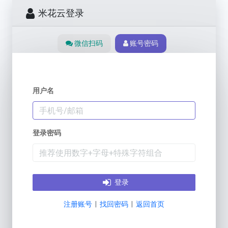
米花云登录
微信扫码
账号密码
用户名
登录密码
登录
注册账号
|
找回密码
|
返回首页