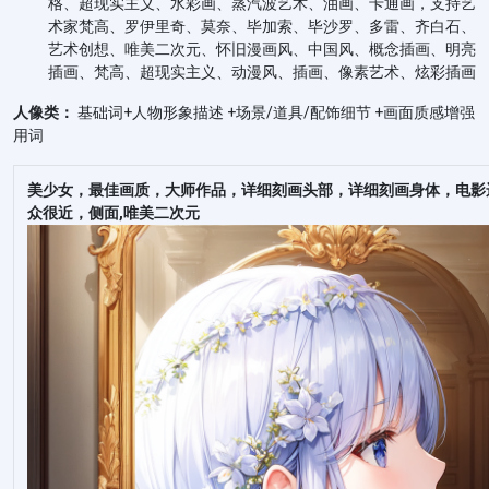
格、超现实主义、水彩画、蒸汽波艺术、油画、卡通画，支持艺
术家梵高、罗伊里奇、莫奈、毕加索、毕沙罗、多雷、齐白石、
艺术创想、唯美二次元、怀旧漫画风、中国风、概念插画、明亮
插画、梵高、超现实主义、动漫风、插画、像素艺术、炫彩插画
人像类：
基础词+人物形象描述 +场景/道具/配饰细节 +画面质感增强
用词
美少女，最佳画质，大师作品，详细刻画头部，详细刻画身体，电影
众很近，侧面,唯美二次元