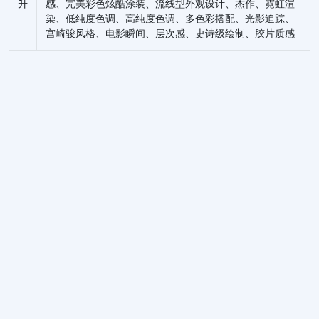
升
感、完美彩色炫酷涂装、流线型外观设计、杰作、霓虹渲
染、低纯度色调、高纯度色调、多色彩搭配、光影追踪、
宫崎骏风格、电影瞬间、层次感、史诗级绘制、胶片质感