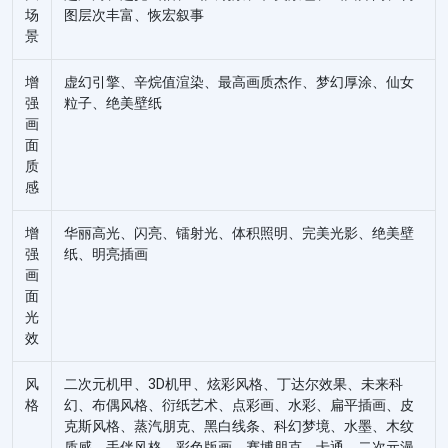
场
图层次丰富、恢宏叙事
景
增
虚幻引擎、辛烷值渲染、最高画质杰作、梦幻厚涂、仙女
强
粒子、绝美壁纸
画
面
质
感
增
华丽高光、闪亮、镭射光、体积照明、完美光影、绝美壁
强
纸、明亮插画
画
面
光
效
风
二次元机甲、3D机甲、炫彩⻛格、丁达尔效果、未来科
格
幻、布偶风格、衍纸艺术、点彩画、水彩、扁平插画、⽪
克斯⻛格、蒸汽朋克、⿊⽩线条、科幻梦境、⽔墨、⽊纹
质感、手伴风格、彩色版画、赛博朋克、卡通、⼆次元漫