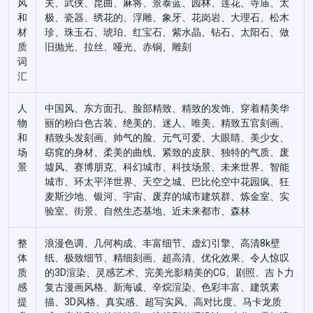
风
夫、武侠、昆曲、麻将、景泰蓝、园林、莲花、寺庙、太
和
极、瓷器、绣花的、浮雕、象牙、花岗岩、⼤理⽯、松⽊
材
珍、珠⽟⽯、琥珀、红宝⽯、紫⽔晶、钻⽯、太阳⽯、做
质
旧抛光、拉丝、哑光、⾚铜、雕刻
词
汇
人
中国⻛、东⽅⾯孔、脸部精致、精致的发饰、穿着精美华
物
丽的粉⽩⾊古装、绝美的、迷⼈、唯美、精致五官刻画、
和
精致头发刻画、帅⽓的脸、元⽓可爱、⼤眼睛、美少⼥、
场
窈窕的身材、柔美的曲线、紧致的⽪肤、独特的⽓质、废
景
墟风、赛博朋克、科幻城市、科技场景、未来世界、智能
城市、环太平洋世界、天空之城、巴比伦空中花园疯、狂
麦斯沙地、银河、宇宙、废弃的城市建筑群、炼金室、实
验室、街景、⾃然⽣态基地、近未来都市、森林
整
浪漫⾊调、⼏何构成、丰富细节、虚幻引擎、⾼清8k壁
体
纸、极致细节、精细刻画、超⾼清、优化效果、令⼈惊叹
质
的3D渲染、灵感艺术、完美光影精美的CG、剧照、吉⼘⼒
感
复古漫画⻛格、新海诚、⾟烷渲染、色彩丰富、建筑素
提
描、3D风格、真实感、超写实风、高对比度、马卡龙质