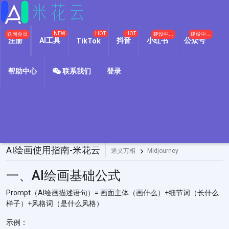
NEW
HOT
HOT
送周会员
建设中...
建设中...
注册
AI工具
抖音
小红书
公众号
TikTok
帮助中心
联系我们
登录
AI绘画使用指南-米花云
通义万相
Midjourney
一、AI绘画基础公式
Prompt（AI绘画描述语句）= 画面主体（画什么）+细节词（长什么
样子）+风格词（是什么风格）
示例：