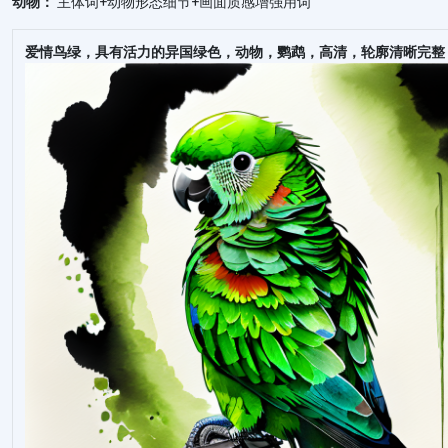
动物：
主体词+动物形态细节+画面质感增强用词
爱情鸟绿，具有活力的异国绿色，动物，鹦鹉，高清，轮廓清晰完整