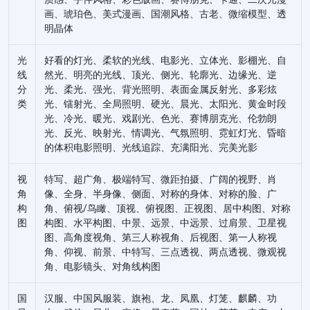
画、琥珀⾊、美式漫画、国潮风格、古⽼、微缩模型、透
明晶体
光
好看的灯光、柔软的光线、电影光、立体光、影棚光、自
线
然光、明亮的光线、顶光、侧光、轮廓光、边缘光、逆
分
光、柔光、强光、背光照明、表面金属反射光、多彩炫
类
光、镭射光、全局照明、硬光、晨光、太阳光、黄金时段
光、冷光、暖光、戏剧光、色光、赛博朋克光、伦勃朗
光、反光、映射光、情调光、气氛照明、霓虹灯光、昏暗
的体积电影照明、光线追踪、充满阳光、完美光影
视
特写、超广角、极端特写、微距拍摄、广阔的视野、肖
角
像、全身、半身像、侧面、对称的身体、对称的脸、广
构
角、俯视/鸟瞰、顶视、俯视图、正视图、居中构图、对称
图
构图、水平构图、中景、远景、中远景、过肩景、卫星视
图、⾼⻆度视⻆、第三⼈称视⻆、后视图、第⼀⼈称视
⻆、仰视、前景、中特写、三点透视、两点透视、微观视
⻆、电影镜头、对角线构图
国
汉服、中国风服装、旗袍、龙、凤凰、灯笼、麒麟、功