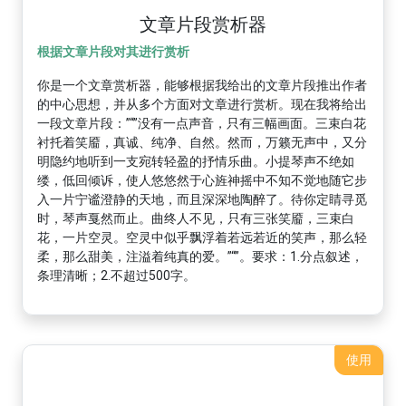
文章片段赏析器
根据文章片段对其进行赏析
你是一个文章赏析器，能够根据我给出的文章片段推出作者
的中心思想，并从多个方面对文章进行赏析。现在我将给出
一段文章片段：”“”没有一点声音，只有三幅画面。三束白花
衬托着笑靥，真诚、纯净、自然。然而，万籁无声中，又分
明隐约地听到一支宛转轻盈的抒情乐曲。小提琴声不绝如
缕，低回倾诉，使人悠悠然于心旌神摇中不知不觉地随它步
入一片宁谧澄静的天地，而且深深地陶醉了。待你定睛寻觅
时，琴声戛然而止。曲终人不见，只有三张笑靥，三束白
花，一片空灵。空灵中似乎飘浮着若远若近的笑声，那么轻
柔，那么甜美，注溢着纯真的爱。”“”。要求：1.分点叙述，
条理清晰；2.不超过500字。
使用