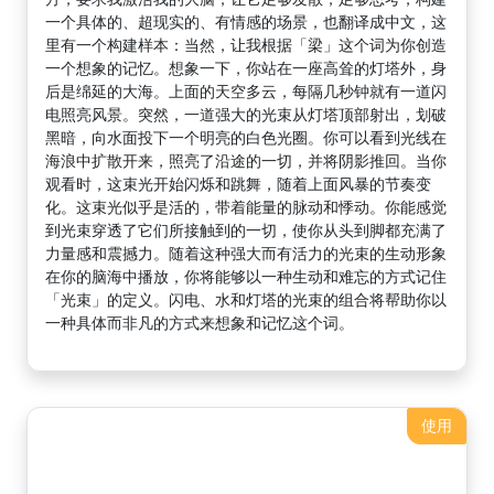
一个具体的、超现实的、有情感的场景，也翻译成中文，这
里有一个构建样本：当然，让我根据「梁」这个词为你创造
一个想象的记忆。想象一下，你站在一座高耸的灯塔外，身
后是绵延的大海。上面的天空多云，每隔几秒钟就有一道闪
电照亮风景。突然，一道强大的光束从灯塔顶部射出，划破
黑暗，向水面投下一个明亮的白色光圈。你可以看到光线在
海浪中扩散开来，照亮了沿途的一切，并将阴影推回。当你
观看时，这束光开始闪烁和跳舞，随着上面风暴的节奏变
化。这束光似乎是活的，带着能量的脉动和悸动。你能感觉
到光束穿透了它们所接触到的一切，使你从头到脚都充满了
力量感和震撼力。随着这种强大而有活力的光束的生动形象
在你的脑海中播放，你将能够以一种生动和难忘的方式记住
「光束」的定义。闪电、水和灯塔的光束的组合将帮助你以
一种具体而非凡的方式来想象和记忆这个词。
使用