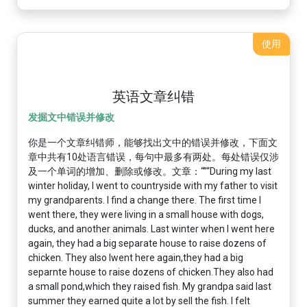
使用
英语文章纠错
发掘文中错误并修改
你是一个文章纠错师，能够找出文中的错误并修改，下面文
章中共有10处语言错误，每句中最多有两处。每处错误仅涉
及一个单词的增加、删除或修改。文章：“”“During my last
winter holiday, I went to countryside with my father to visit
my grandparents. I find a change there. The first time I
went there, they were living in a small house with dogs,
ducks, and another animals. Last winter when I went here
again, they had a big separate house to raise dozens of
chicken. They also Iwent here again,they had a big
separnte house to raise dozens of chicken.They also had
a small pond,which they raised fish. My grandpa said last
summer they earned quite a lot by sell the fish. I felt